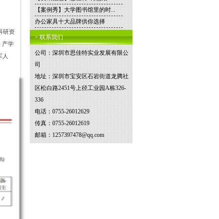
【案例秀】大学图书馆里的时...
办公家具十大品牌供你选择
科研资
> 联系我们
撑、产学
公司：深圳市思佳特实业发展有限公
军人
司
地址：深圳市宝安区石岩街道龙腾社
区松白路2451号上径工业园A栋326-
336
电话：0755-26012629
传真：0755-26012619
邮箱：1257397478@qq.com