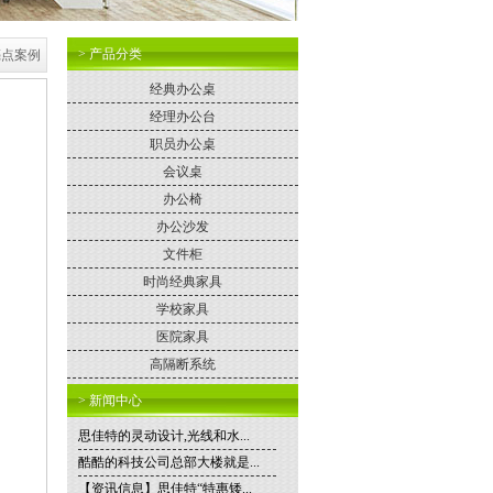
> 产品分类
亮点案例
经典办公桌
经理办公台
职员办公桌
会议桌
办公椅
办公沙发
文件柜
时尚经典家具
学校家具
医院家具
高隔断系统
> 新闻中心
思佳特的灵动设计,光线和水...
酷酷的科技公司总部大楼就是...
【资讯信息】思佳特“特惠矮...