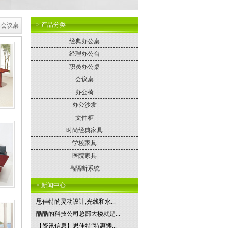
> 产品分类
木会议桌
经典办公桌
经理办公台
职员办公桌
会议桌
办公椅
办公沙发
文件柜
时尚经典家具
学校家具
医院家具
高隔断系统
> 新闻中心
思佳特的灵动设计,光线和水...
酷酷的科技公司总部大楼就是...
【资讯信息】思佳特“特惠矮...