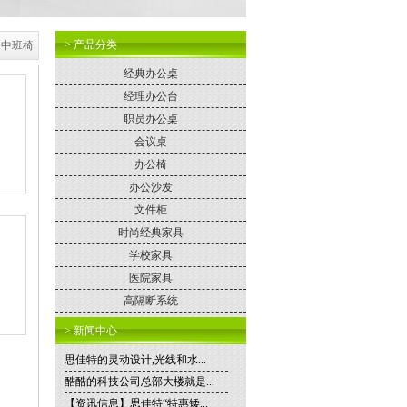
> 产品分类
 中班椅
经典办公桌
经理办公台
职员办公桌
会议桌
办公椅
办公沙发
文件柜
时尚经典家具
学校家具
医院家具
高隔断系统
> 新闻中心
思佳特的灵动设计,光线和水...
酷酷的科技公司总部大楼就是...
【资讯信息】思佳特“特惠矮...