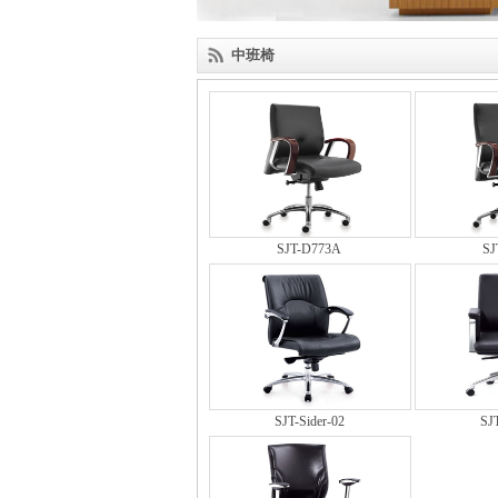
中班椅
SJT-D773A
SJ
SJT-Sider-02
SJT