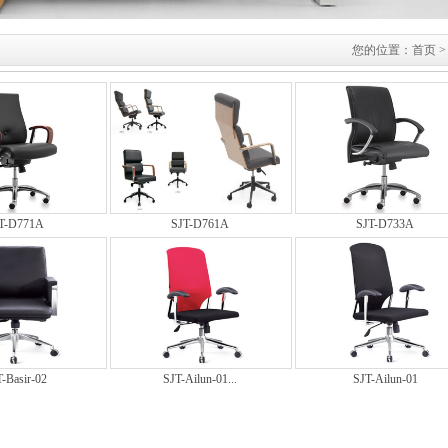
您的位置：
首页
>
T-D771A
SJT-D761A
SJT-D733A
-Basir-02
SJT-Ailun-01...
SJT-Ailun-01